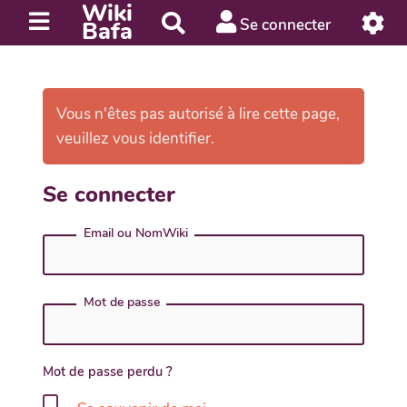
Wiki
R
Se connecter
Bafa
e
c
h
e
Vous n'êtes pas autorisé à lire cette page,
r
veuillez vous identifier.
c
h
Se connecter
e
r
Email ou NomWiki
Mot de passe
Mot de passe perdu ?