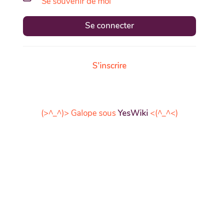
Se souvenir de moi
Se connecter
S'inscrire
(>^_^)> Galope sous
YesWiki
<(^_^<)