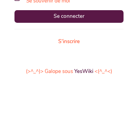
Se souvenir de moi
Se connecter
S'inscrire
(>^_^)> Galope sous
YesWiki
<(^_^<)