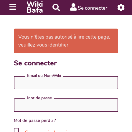
Wiki
R
Se connecter
Bafa
e
c
h
e
Vous n'êtes pas autorisé à lire cette page,
r
veuillez vous identifier.
c
h
Se connecter
e
r
Email ou NomWiki
Mot de passe
Mot de passe perdu ?