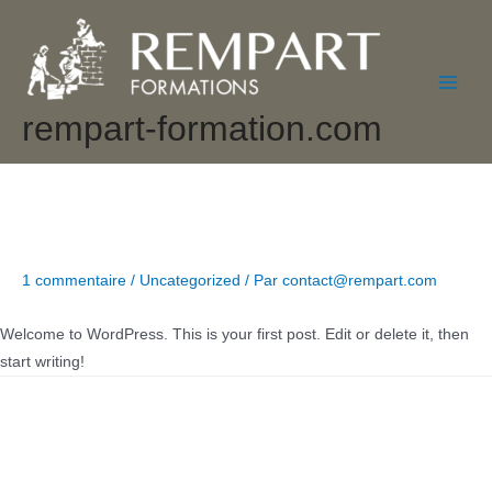
Aller
au
contenu
Main
rempart-formation.com
Men
Hello world!
1 commentaire
/
Uncategorized
/ Par
contact@rempart.com
Welcome to WordPress. This is your first post. Edit or delete it, then
start writing!
1 réflexion sur “Hello world!”