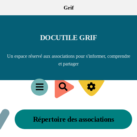
Grif
DOCUTILE GRIF
Un espace réservé aux associations pour s'informer, comprendre
et partager
R
e
c
h
Répertoire des associations
e
r