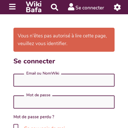
Wiki
R
Se connecter
Bafa
e
c
h
e
Vous n'êtes pas autorisé à lire cette page,
r
veuillez vous identifier.
c
h
Se connecter
e
r
Email ou NomWiki
Mot de passe
Mot de passe perdu ?