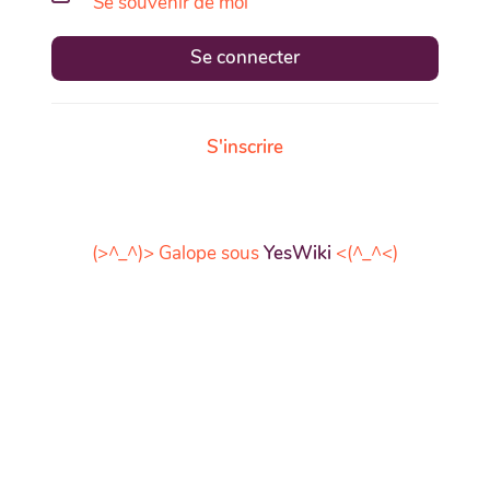
Se souvenir de moi
Se connecter
S'inscrire
(>^_^)> Galope sous
YesWiki
<(^_^<)