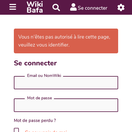
Wiki
R
Se connecter
Bafa
e
c
h
e
Vous n'êtes pas autorisé à lire cette page,
r
veuillez vous identifier.
c
h
Se connecter
e
r
Email ou NomWiki
Mot de passe
Mot de passe perdu ?