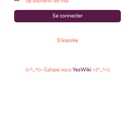
Se souvenir de moi
Se connecter
S'inscrire
(>^_^)> Galope sous
YesWiki
<(^_^<)