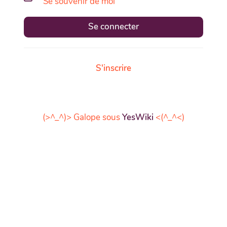
Se souvenir de moi
Se connecter
S'inscrire
(>^_^)> Galope sous
YesWiki
<(^_^<)