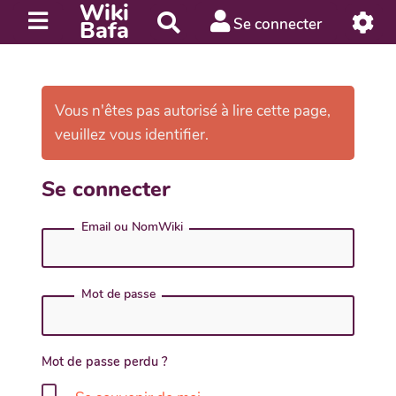
Wiki
R
Se connecter
Bafa
e
c
h
e
Vous n'êtes pas autorisé à lire cette page,
r
veuillez vous identifier.
c
h
Se connecter
e
r
Email ou NomWiki
Mot de passe
Mot de passe perdu ?